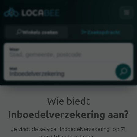
Winkels zoeken
Zoekopdracht
Waar
Wat
Wie biedt
Inboedelverzekering aan?
Huidige locatie
Je vindt de service "Inboedelverzekering" op 71