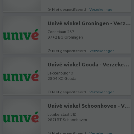
Niet gespecificeerd |
Verzekeringen
Univé winkel Groningen - Verzekeringen en Hypotheekadvies
Zonnelaan 267
9742 BG
Groningen
Niet gespecificeerd |
Verzekeringen
Univé winkel Gouda - Verzekeringen en Hypotheekadvies
Lekkenburg 10
2804 XC
Gouda
Niet gespecificeerd |
Verzekeringen
Univé winkel Schoonhoven - Verzekeringen en Hypotheekadvies
Lopikerstaat 31D
2871 BT
Schoonhoven
Niet gespecificeerd |
Verzekeringen