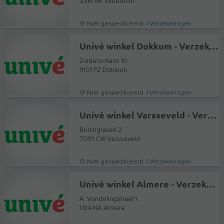
3361 BK
Sliedrecht
Niet gespecificeerd |
Verzekeringen
Univé winkel Dokkum - Verzekeringen en Hypotheekadvies
Zuiderschans 10
9101 PZ
Dokkum
Niet gespecificeerd |
Verzekeringen
Univé winkel Varsseveld - Verzekeringen en Hypotheekadvies
Borchgraven 2
7051 CW
Varsseveld
Niet gespecificeerd |
Verzekeringen
Univé winkel Almere - Verzekeringen en Hypotheekadvies
A. Vondelingstraat 1
1314 NA
Almere