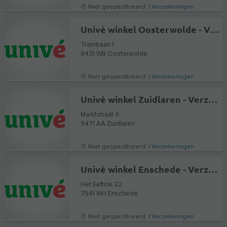
Niet gespecificeerd |
Verzekeringen
Univé winkel Oosterwolde - Verzekeringen en Hypotheekadvies
Trambaan 1
8431 WB
Oosterwolde
Niet gespecificeerd |
Verzekeringen
Univé winkel Zuidlaren - Verzekeringen en Hypotheekadvies
Marktstraat 9
9471 AA
Zuidlaren
Niet gespecificeerd |
Verzekeringen
Univé winkel Enschede - Verzekeringen en Hypotheekadvies
Het Eeftink 22
7541 WH
Enschede
Niet gespecificeerd |
Verzekeringen