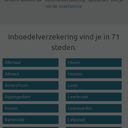
Andere winkels die ' Inboedelverzekering ' aanbieden, vind je
via de
zoekfunctie
Inboedelverzekering vind je in 71
steden.
Alkmaar
Hoorn
Almere
Houten
Amersfoort
Leek
Appingedam
Leerbroek
Assen
Leeuwarden
Barneveld
Lelystad