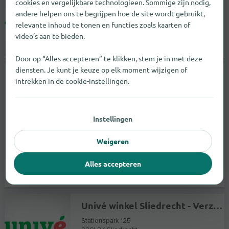
cookies en vergelijkbare technologieen. Sommige zijn nodig,
Univé winkel Hilversum - Verzekeringen en Hypotheekadvies
andere helpen ons te begrijpen hoe de site wordt gebruikt,
Langgewenst 7
relevante inhoud te tonen en functies zoals kaarten of
1211 BA
Hilversum
video’s aan te bieden.
Niet gespecificeerd |
Verzekeringen
Door op “Alles accepteren” te klikken, stem je in met deze
diensten. Je kunt je keuze op elk moment wijzigen of
Weergave
intrekken in de cookie-instellingen.
Instellingen
Weigeren
Alles accepteren
Univé winkel Sliedrecht - Verzekeringen en Hypotheekadvies
Stationspark 125