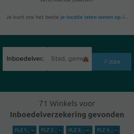
verschillende plaatsen.
je locatie laten weten op
.
Je kunt ons het beste
ZOEK
71 Winkels voor
Inboedelverzekering gevonden
PLZ 1....
PLZ 2....
PLZ 3....
PLZ 4....
11
7
10
3