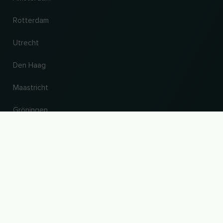
Rotterdam
Utrecht
Den Haag
Maastricht
Gröningen
UP
Land en taal wijzigen
© 2026, Wogibtswas / Locabee. Alle merknamen en handelsmerken zijn eigendom
van hun respectieve eigenaars. Alle informatie zonder garantie. Status 08.08.2026
11:23:30