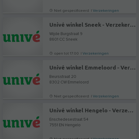
Niet gespecificeerd |
Verzekeringen
Univé winkel Sneek - Verzekeringen en Hypotheekadvies
Wijde Burgstraat 9
8601 CC
Sneek
open tot 17:00 |
Verzekeringen
Univé winkel Emmeloord - Verzekeringen en Hypotheekadvies
Beursstraat 20
8302 CW
Emmeloord
Niet gespecificeerd |
Verzekeringen
Univé winkel Hengelo - Verzekeringen en Hypotheekadvies
Enschedesestraat 54
7551 EN
Hengelo