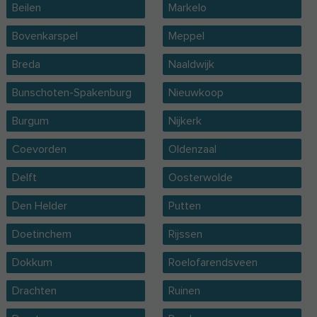
Beilen
Markelo
Bovenkarspel
Meppel
Breda
Naaldwijk
Bunschoten-Spakenburg
Nieuwkoop
Burgum
Nijkerk
Coevorden
Oldenzaal
Delft
Oosterwolde
Den Helder
Putten
Doetinchem
Rijssen
Dokkum
Roelofarendsveen
Drachten
Ruinen