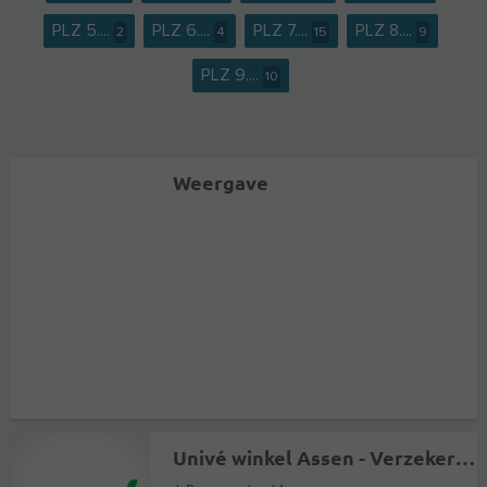
PLZ 5....
PLZ 6....
PLZ 7....
PLZ 8....
2
4
15
9
PLZ 9....
10
Weergave
Univé winkel Assen - Verzekeringen en Hypotheekadvies