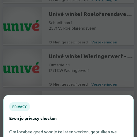
Niet gespecificeerd |
Verzekeringen
Univé winkel Roelofarendsveen - Verzekeringen en Hypotheekadvies
Schoolbaan 1
2371 VJ
Roelofarendsveen
Niet gespecificeerd |
Verzekeringen
Univé winkel Wieringerwerf - Verzekeringen en Hypotheekadvies
Omtaplein 1
1771 CW
Wieringerwerf
Niet gespecificeerd |
Verzekeringen
Univé winkel Leerbroek - Verzekeringen en Hypotheekadvies
PRIVACY
Raadhuisplein 2
4245 KJ
Leerbroek
Even je privacy checken
Niet gespecificeerd |
Verzekeringen
Om locabee goed voor je te laten werken, gebruiken we