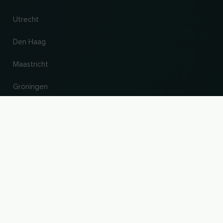
Utrecht
Den Haag
Maastricht
Gröningen
Land en taal wijzigen
UP
© 2026, Wogibtswas / Locabee. Alle merknamen en handelsmerken zijn eigendom
van hun respectieve eigenaren. Alle informatie zonder garantie. Stand 10.08.2026
21:15:09