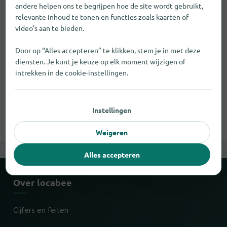
andere helpen ons te begrijpen hoe de site wordt gebruikt,
kennen. Dit betekende dat de dagen van kleine
relevante inhoud te tonen en functies zoals kaarten of
gespecialiseerde winkels zoals bouwmarkten, verfwinkels,
video’s aan te bieden.
houthandels enz. waren vervaagd. Klanten hoefden niet
langer van de ene naar de andere winkel te pendelen, maar
Door op “Alles accepteren” te klikken, stem je in met deze
konden al hun goederen in één winkel krijgen.
diensten. Je kunt je keuze op elk moment wijzigen of
wogibtswas.de maakt het gemakkelijk om uit te vinden of
intrekken in de cookie-instellingen.
de bouwmarkt bij jou in de buurt de producten heeft die je
zoekt. Het maakt niet uit of je op zoek bent naar
ijzerwaren, tuinmeubelen of hout. De gevonden
bouwmarkten zijn gesorteerd op afstand en garanderen
Instellingen
een stressvrije winkelervaring.
Weigeren
Alles accepteren
Over locabee
Cijfers en feiten