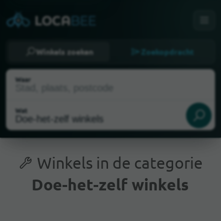
Winkels zoeken
Zoekopdracht
Waar
Wat
Winkels in de categorie
Doe-het-zelf winkels
Huidige locatie