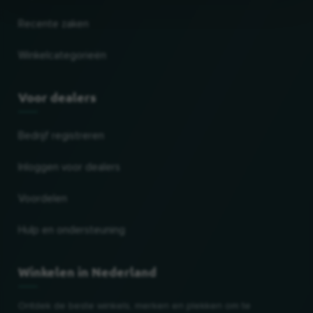
Recente zaken
Winkelcategorieën
Voor dealers
Bedrijf registreren
Inloggen voor dealers
Voordelen
Hulp en ondersteuning
Winkelen in Nederland
Ontdek de beste winkels, merken en plekken om te