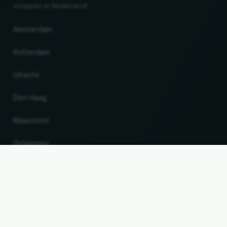
shoppen in Nederland!
Amsterdam
Rotterdam
Utrecht
Den Haag
Maastricht
Gröningen
UP
Land en taal wijzigen
© 2026, Wogibtswas / Locabee. Alle merknamen en handelsmerken zijn eigendom