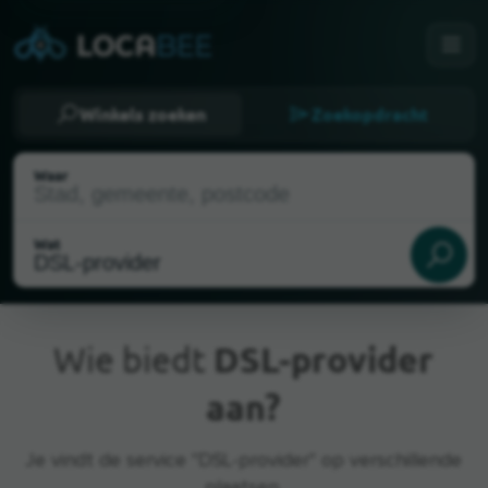
Winkels zoeken
Zoekopdracht
Waar
Wat
Wie biedt
DSL-provider
aan?
Huidige locatie
Je vindt de service "DSL-provider" op verschillende