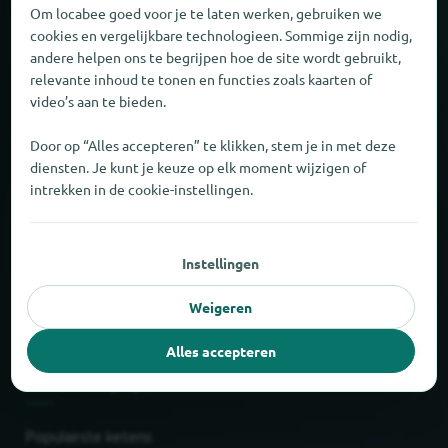
Om locabee goed voor je te laten werken, gebruiken we
Over locabee
cookies en vergelijkbare technologieen. Sommige zijn nodig,
andere helpen ons te begrijpen hoe de site wordt gebruikt,
Feiten en cijfers
relevante inhoud te tonen en functies zoals kaarten of
video’s aan te bieden.
Partner
Door op “Alles accepteren” te klikken, stem je in met deze
diensten. Je kunt je keuze op elk moment wijzigen of
Wettelijk
intrekken in de cookie-instellingen.
Afdruk
Instellingen
Privacy
Weigeren
AGB
Alles accepteren
Nieuw en populair
Populairste ketens