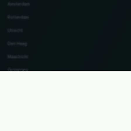
Amsterdam
Rotterdam
Utrecht
Den Haag
Maastricht
Gröningen
UP
Land en taal wijzigen
© 2026, Wogibtswas / Locabee. Alle merknamen en handelsmerken zijn eigendom
van hun respectieve eigenaars. Alle informatie zonder garantie. Status 06.08.2026
23:04:20