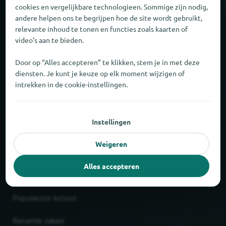
cookies en vergelijkbare technologieen. Sommige zijn nodig,
Feiten en cijfers
andere helpen ons te begrijpen hoe de site wordt gebruikt,
relevante inhoud te tonen en functies zoals kaarten of
Partner
video’s aan te bieden.
Door op “Alles accepteren” te klikken, stem je in met deze
Wettelijk
diensten. Je kunt je keuze op elk moment wijzigen of
intrekken in de cookie-instellingen.
Afdruk
Privacy
Instellingen
AGB
Weigeren
Alles accepteren
Nieuw en populair
Populairste ketens
Recente zaken