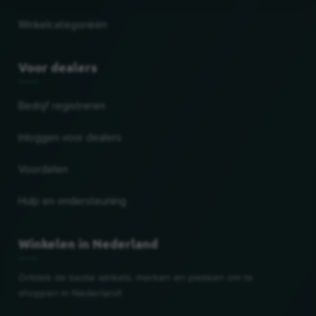
Winkelcategorieën
Voor dealers
Bedrijf registreren
Inloggen voor dealers
Voordelen
Hulp en ondersteuning
Winkelen in Nederland
Ontdek de beste winkels, merken en plekken om te
shoppen in Nederland!