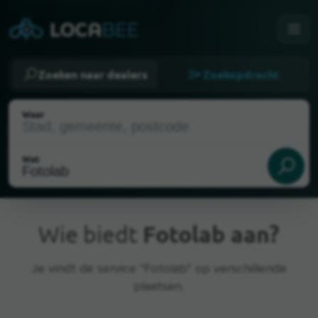
Zoeken naar dealers
Zoekopdracht
Waar
Wat
Wie biedt
Fotolab aan?
Je vindt de service "Fotolab" op verschillende
Huidige locatie
plaatsen.