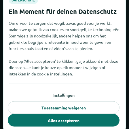
Over locabee
Feiten en cijfers
Om ervoor te zorgen dat wogibtswas goed voor je werkt,
maken we gebruik van cookies en soortgelijke technologieën.
Partner
Sommige zijn noodzakelijk, andere helpen ons om het
gebruik te begrijpen, relevante inhoud weer te geven en
functies zoals kaarten of video’s aan te bieden.
Wettelijk
Door op ‘Alles accepteren’ te klikken, ga je akkoord met deze
diensten. Je kunt je keuze op elk moment wijzigen of
Afdruk
intrekken in de cookie-instellingen.
Gegevensbescherming
AGB
Instellingen
Toestemming weigeren
Nieuw en populair
Alles accepteren
Levering en ophaalservice