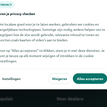
PRIVACY
ven je privacy checken
m locabee goed voor je te laten werken, gebruiken we cookies en
ergelijkbare technologieen. Sommige zijn nodig, andere helpen ons te
egrijpen hoe de site wordt gebruikt, relevante inhoud te tonen en
uncties zoals kaarten of video’s aan te bieden.
oor op “Alles accepteren” te klikken, stem je in met deze diensten. Je
unt je keuze op elk moment wijzigen of intrekken in de cookie-
t vinden. Als u weet waar Huisplan te vinden is, zouden we het er
nstellingen.
Instellingen
Weigeren
Alles accepteren
opulair
Voor dealers