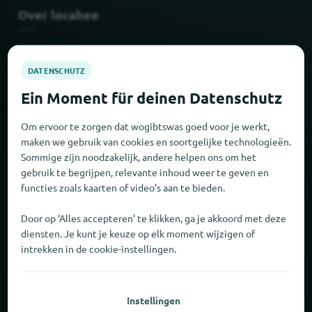
Over locabee
Feiten en cijfers
Partner
Wettelijk
Om ervoor te zorgen dat wogibtswas goed voor je werkt,
maken we gebruik van cookies en soortgelijke technologieën.
Sommige zijn noodzakelijk, andere helpen ons om het
Afdruk
gebruik te begrijpen, relevante inhoud weer te geven en
functies zoals kaarten of video’s aan te bieden.
Gegevensbescherming
Door op ‘Alles accepteren’ te klikken, ga je akkoord met deze
AGB
diensten. Je kunt je keuze op elk moment wijzigen of
intrekken in de cookie-instellingen.
Nieuw en populair
Instellingen
Levering en ophaalservice