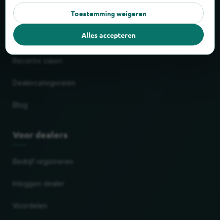
Toestemming weigeren
Winkelcentra
Alles accepteren
Populairste ketens
Recente zaken
Dealercategorieën
Blog
Voor dealers
Bedrijf registreren
Inloggen dealer
Voordelen