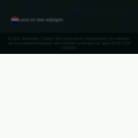
Land en taal wijzigen
© 2026, Wogibtswas / Locabee. Alle merknamen en handelsmerken zijn eigendom
van hun respectieve eigenaars. Alle informatie zonder garantie. Status 06.08.2026
02:56:50
UP