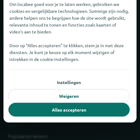
Om locabee goed voor je te laten werken, gebruiken we
Over locabee
cookies en vergelijkbare technologieen. Sommige zijn nodig,
andere helpen ons te begrijpen hoe de site wordt gebruikt,
Feiten en cijfers
relevante inhoud te tonen en functies zoals kaarten of
video’s aan te bieden.
Partner
Door op “Alles accepteren” te klikken, stem je in met deze
diensten. Je kunt je keuze op elk moment wijzigen of
Wettelijk
intrekken in de cookie-instellingen.
Afdruk
Instellingen
Privacy
Weigeren
AGB
Alles accepteren
Nieuw en populair
Populairste ketens