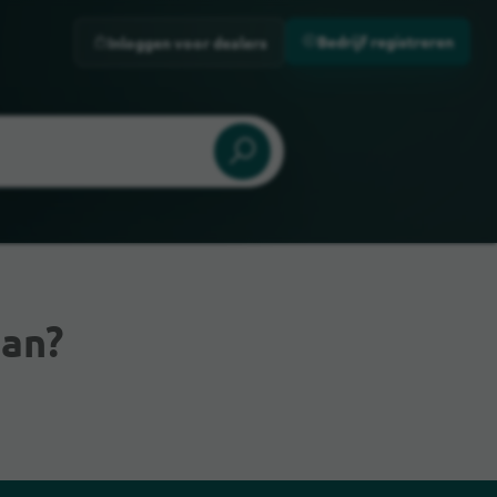
Bedrijf registreren
Inloggen voor dealers
an?