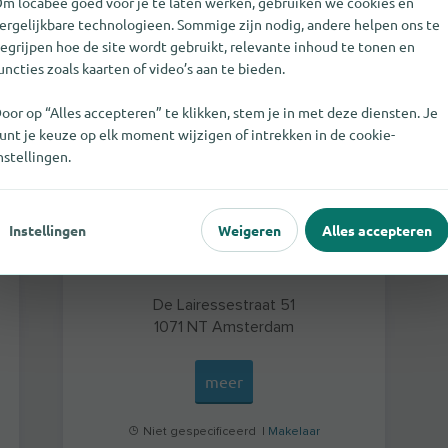
m locabee goed voor je te laten werken, gebruiken we cookies en
VON POLL REAL ESTATE Amsterdam
ergelijkbare technologieen. Sommige zijn nodig, andere helpen ons te
egrijpen hoe de site wordt gebruikt, relevante inhoud te tonen en
uncties zoals kaarten of video’s aan te bieden.
oor op “Alles accepteren” te klikken, stem je in met deze diensten. Je
unt je keuze op elk moment wijzigen of intrekken in de cookie-
nstellingen.
Instellingen
Weigeren
Alles accepteren
De Lairessestraat 51
1071 NT
Amsterdam
meer
Niet gespecificeerd |
Makelaar