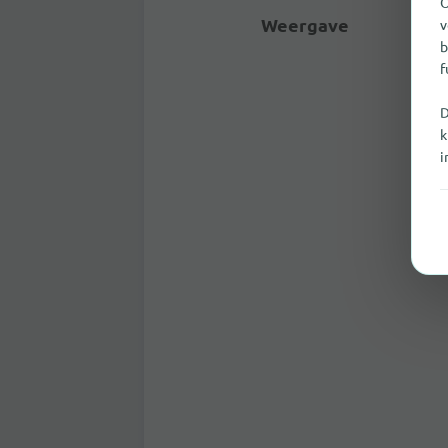
O
Weergave
v
b
f
D
k
i