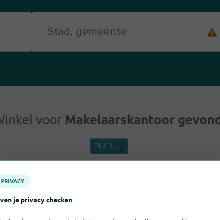
Makelaarskantoor gevon
Winkel voor
PLZ 1....
1
PRIVACY
ven je privacy checken