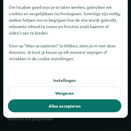
Om locabee goed voor je te laten werken, gebruiken we
Over locabee
cookies en vergelijkbare technologieen. Sommige zijn nodig,
andere helpen ons te begrijpen hoe de site wordt gebruikt,
relevante inhoud te tonen en functies zoals kaarten of
Feiten en cijfers
video’s aan te bieden.
Partner
Door op “Alles accepteren” te klikken, stem je in met deze
diensten. Je kunt je keuze op elk moment wijzigen of
Wettelijk
intrekken in de cookie-instellingen.
Afdruk
Instellingen
Privacy
Weigeren
AGB
Alles accepteren
Nieuw en populair