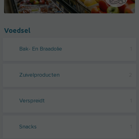
Voedsel
Bak- En Braadolie
1
Zuivelproducten
2
Verspreidt
1
Snacks
1