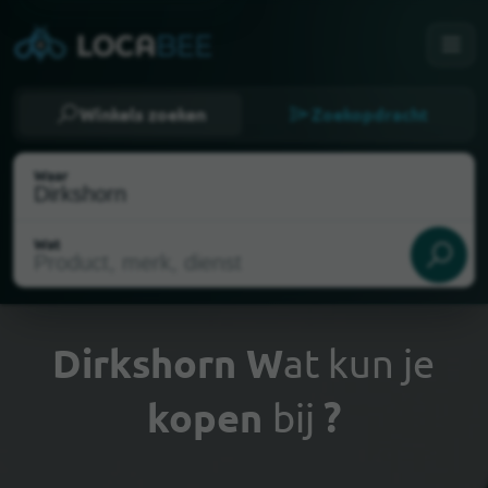
Winkels zoeken
Zoekopdracht
Waar
Wat
Dirkshorn W
at kun je
kopen
bij
?
Mijn locatie selecteren