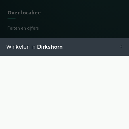
Over locabee
Feiten en cijfers
Partner
Dirkshorn
Winkelen in
Wettelijk
Alle categorieën in Dirkshorn
Afdruk
UP
Privacy
Geschenketipps in Dirkshorn
AGB
Nieuw en populair
Babyspullen