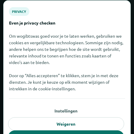
Over locabee
PRIVACY
Even je privacy checken
Feiten en cijfers
Om wogibtswas goed voor je te laten werken, gebruiken we
Partner
cookies en vergelijkbare technologieen. Sommige zijn nodig,
andere helpen ons te begrijpen hoe de site wordt gebruikt,
Wettelijk
relevante inhoud te tonen en functies zoals kaarten of
video’s aan te bieden.
Afdruk
Door op “Alles accepteren” te klikken, stem je in met deze
diensten. Je kunt je keuze op elk moment wijzigen of
Privacy
intrekken in de cookie-instellingen.
AGB
Instellingen
Nieuw en populair
Weigeren
Levering en ophaalservice