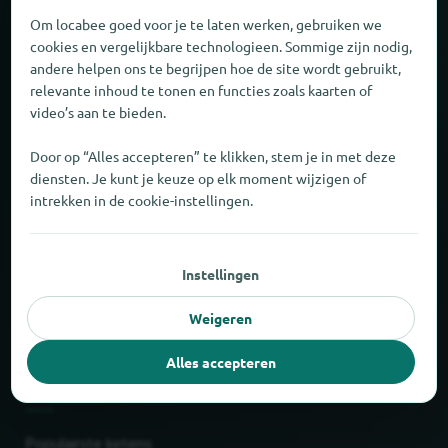
Om locabee goed voor je te laten werken, gebruiken we
Over locabee
cookies en vergelijkbare technologieen. Sommige zijn nodig,
andere helpen ons te begrijpen hoe de site wordt gebruikt,
Feiten en cijfers
relevante inhoud te tonen en functies zoals kaarten of
video’s aan te bieden.
Partner
Door op “Alles accepteren” te klikken, stem je in met deze
diensten. Je kunt je keuze op elk moment wijzigen of
Wettelijk
intrekken in de cookie-instellingen.
Afdruk
Instellingen
Privacy
Weigeren
AGB
Alles accepteren
Nieuw en populair
Populairste ketens