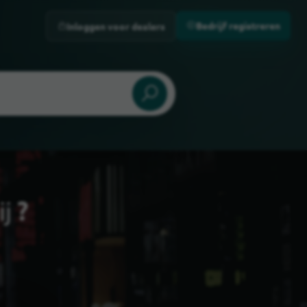
Bedrijf registreren
Inloggen voor dealers
ij
?