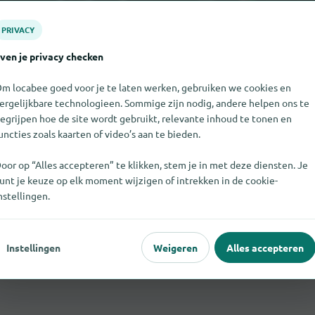
PRIVACY
ven je privacy checken
m locabee goed voor je te laten werken, gebruiken we cookies en
Lutjegast
Alle winkelcategorieën in
ergelijkbare technologieen. Sommige zijn nodig, andere helpen ons te
egrijpen hoe de site wordt gebruikt, relevante inhoud te tonen en
uncties zoals kaarten of video’s aan te bieden.
oor op “Alles accepteren” te klikken, stem je in met deze diensten. Je
unt je keuze op elk moment wijzigen of intrekken in de cookie-
 iets?
nstellingen.
jegast
? Voer het gratis in een paar stappen in.
Instellingen
Weigeren
Alles accepteren