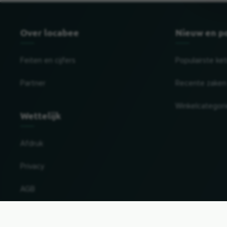
Over locabee
Nieuw en p
Feiten en cijfers
Populairste ke
Partner
Recente zaken
Winkelcategor
Wettelijk
Afdruk
Privacy
AGB