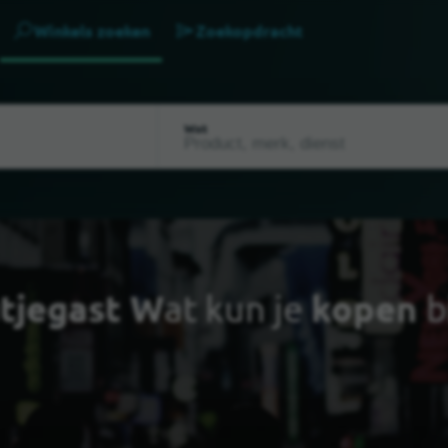
Winkels zoeken
Zoekopdracht
Wat
tjegast W
at kun je
kopen
b