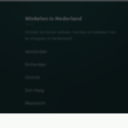
Winkelen in Nederland
Ontdek de beste winkels, merken en plekken om
te shoppen in Nederland!
Amsterdam
Rotterdam
Utrecht
Den Haag
Maastricht
Gröningen