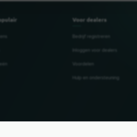
opulair
Voor dealers
tens
Bedrijf registreren
Inloggen voor dealers
ieën
Voordelen
Hulp en ondersteuning