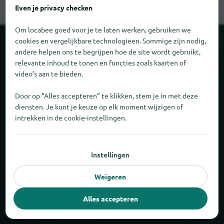
Even je privacy checken
Om locabee goed voor je te laten werken, gebruiken we
cookies en vergelijkbare technologieen. Sommige zijn nodig,
Over locabee
andere helpen ons te begrijpen hoe de site wordt gebruikt,
relevante inhoud te tonen en functies zoals kaarten of
video’s aan te bieden.
Feiten en cijfers
Door op “Alles accepteren” te klikken, stem je in met deze
Partner
diensten. Je kunt je keuze op elk moment wijzigen of
intrekken in de cookie-instellingen.
Wettelijk
Instellingen
Afdruk
Weigeren
Privacy
Alles accepteren
AGB