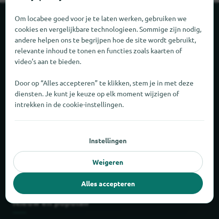
Om locabee goed voor je te laten werken, gebruiken we
Over locabee
cookies en vergelijkbare technologieen. Sommige zijn nodig,
andere helpen ons te begrijpen hoe de site wordt gebruikt,
relevante inhoud te tonen en functies zoals kaarten of
Feiten en cijfers
video’s aan te bieden.
Partner
Door op “Alles accepteren” te klikken, stem je in met deze
diensten. Je kunt je keuze op elk moment wijzigen of
Wettelijk
intrekken in de cookie-instellingen.
Afdruk
Instellingen
Privacy
Weigeren
AGB
Alles accepteren
Nieuw en populair