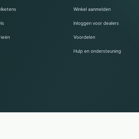
elketens
Winkel aanmelden
ls
Inloggen voor dealers
rieën
Voordelen
Hulp en ondersteuning
UP