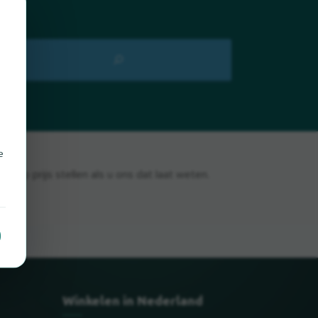
e
g op prijs stellen als u ons dat laat weten.
Winkelen in Nederland