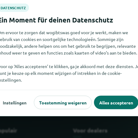
m ervoor te zorgen dat wogibtswas goed voor je werkt, maken we
ebruik van cookies en soortgelijke technologieën. Sommige zijn
oodzakelijk, andere helpen ons om het gebruik te begrijpen, relevante
nhoud weer te geven en functies zoals kaarten of video’s aan te bieden.
oor op ‘Alles accepteren’ te klikken, ga je akkoord met deze diensten. J
unt je keuze op elk moment wijzigen of intrekken in de cookie-
et vinden. Als u weet waar Bollinger te vinden is, zouden we het er
nstellingen.
Instellingen
Toestemming weigeren
Alles accepteren
opulair
Voor dealers