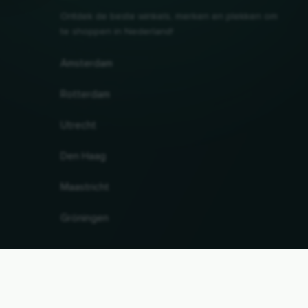
Ontdek de beste winkels, merken en plekken om
te shoppen in Nederland!
Amsterdam
Rotterdam
Utrecht
Den Haag
Maastricht
Gröningen