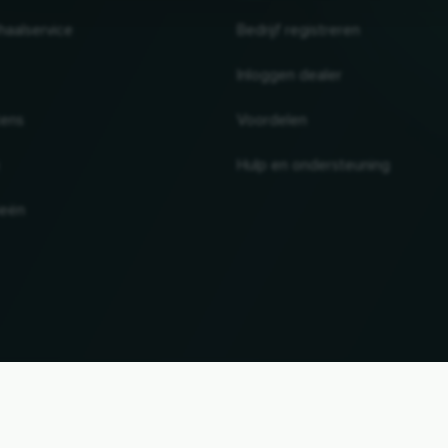
haalservice
Bedrijf registreren
Inloggen dealer
tens
Voordelen
Hulp en ondersteuning
ieën
UP