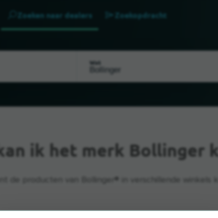
Zoeken naar dealers
Zoekopdracht
Wat
kan ik het merk Bollinger 
nt de producten van Bollinger® in verschillende winkels kr