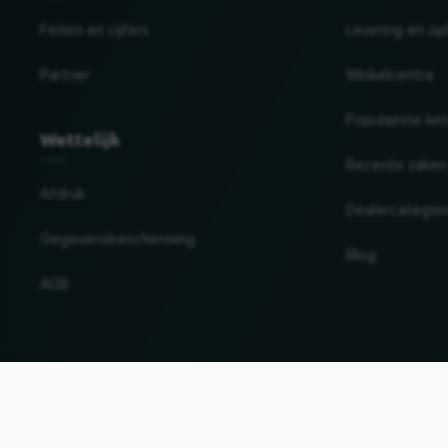
Feiten en cijfers
Levering en op
Partner
Winkelcentra
Populairste ke
Wettelijk
Recente zaken
Afdruk
Dealercategor
Gegevensbescherming
Blog
AGB
Land en taal wijzigen