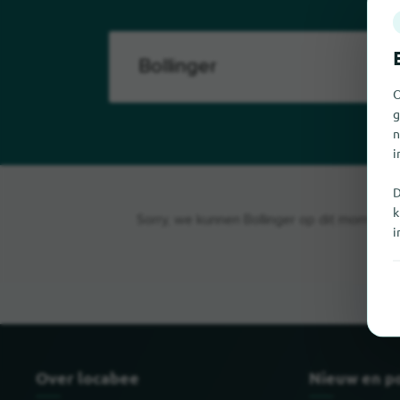
O
g
n
i
D
k
Sorry, we kunnen Bollinger op dit moment ni
i
Over locabee
Nieuw en p