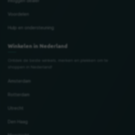
Inloggen dealer
Voordelen
Hulp en ondersteuning
Winkelen in Nederland
Ontdek de beste winkels, merken en plekken om te
shoppen in Nederland!
Amsterdam
Rotterdam
Utrecht
Den Haag