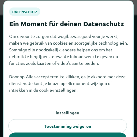
Over locabee
Om ervoor te zorgen dat wogibtswas goed voor je werkt,
maken we gebruik van cookies en soortgelijke technologieën.
Feiten en cijfers
Sommige zijn noodzakelijk, andere helpen ons om het
gebruik te begrijpen, relevante inhoud weer te geven en
Partner
functies zoals kaarten of video’s aan te bieden.
Door op ‘Alles accepteren’ te klikken, ga je akkoord met deze
Wettelijk
diensten. Je kunt je keuze op elk moment wijzigen of
intrekken in de cookie-instellingen.
Afdruk
Gegevensbescherming
Instellingen
AGB
Toestemming weigeren