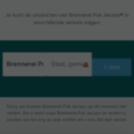
Je kunt de producten van Brennerei Poli Jacopo® in
verschillende winkels krijgen.
ZOEK
Sorry, we kunnen Brennerei Poli Jacopo op dit moment niet
vinden. Als u weet waar Brennerei Poli Jacopo te vinden is,
zouden we het erg op prijs stellen als u ons dat laat weten.