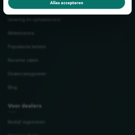
Nieuw en populair
Alles accepteren
Levering en ophaalservice
Winkelcentra
Populairste ketens
Recente zaken
Dealercategorieën
Blog
Voor dealers
Bedrijf registreren