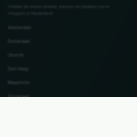
Ontdek de beste winkels, merken en plekken om te
shoppen in Nederland!
Amsterdam
Rotterdam
Utrecht
Den Haag
Maastricht
Gröningen
UP
Land en taal wijzigen