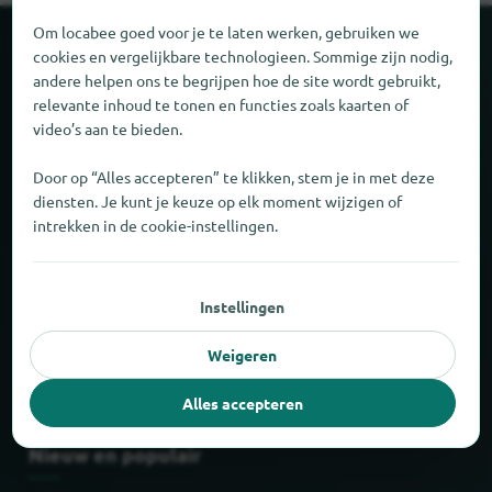
Om locabee goed voor je te laten werken, gebruiken we
Over locabee
cookies en vergelijkbare technologieen. Sommige zijn nodig,
andere helpen ons te begrijpen hoe de site wordt gebruikt,
relevante inhoud te tonen en functies zoals kaarten of
Feiten en cijfers
video’s aan te bieden.
Partner
Door op “Alles accepteren” te klikken, stem je in met deze
diensten. Je kunt je keuze op elk moment wijzigen of
intrekken in de cookie-instellingen.
Wettelijk
Afdruk
Instellingen
Privacy
Weigeren
AGB
Alles accepteren
Nieuw en populair