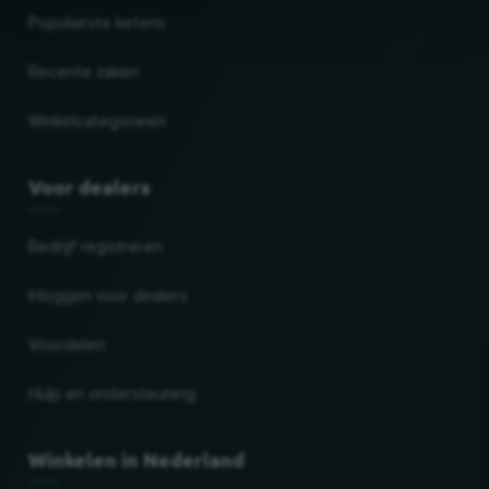
Populairste ketens
Recente zaken
Winkelcategorieën
Voor dealers
Bedrijf registreren
Inloggen voor dealers
Voordelen
Hulp en ondersteuning
Winkelen in Nederland