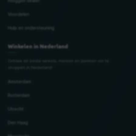
Inloggen dealer
Voordelen
Hulp en ondersteuning
Winkelen in Nederland
Ontdek de beste winkels, merken en plekken om te
shoppen in Nederland!
Amsterdam
Rotterdam
Utrecht
Den Haag