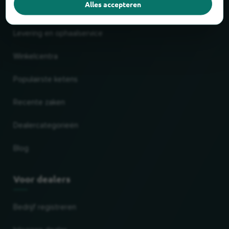
Nieuw en populair
Alles accepteren
Levering en ophaalservice
Winkelcentra
Populairste ketens
Recente zaken
Dealercategorieën
Blog
Voor dealers
Bedrijf registreren