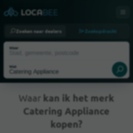
Zoeken naar dealers
Zoekopdracht
Waar
Wat
Waar
kan ik het merk
Catering Appliance
Huidige locatie
kopen?