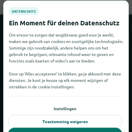
Over locabee
Om ervoor te zorgen dat wogibtswas goed voor je werkt,
maken we gebruik van cookies en soortgelijke technologieën.
Feiten en cijfers
Sommige zijn noodzakelijk, andere helpen ons om het
gebruik te begrijpen, relevante inhoud weer te geven en
Partner
functies zoals kaarten of video’s aan te bieden.
Door op ‘Alles accepteren’ te klikken, ga je akkoord met deze
Wettelijk
diensten. Je kunt je keuze op elk moment wijzigen of
intrekken in de cookie-instellingen.
Afdruk
Gegevensbescherming
Instellingen
AGB
Toestemming weigeren