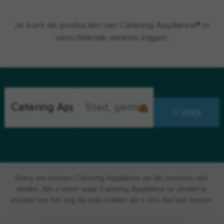
Je kunt de producten van Catering Appliance® in
verschillende winkels krijgen.
ZOEK
Sorry, we kunnen Catering Appliance op dit moment niet
vinden. Als u weet waar Catering Appliance te vinden is,
zouden we het erg op prijs stellen als u ons dat laat weten.