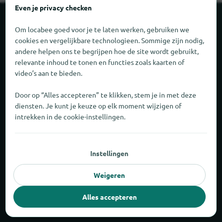
Even je privacy checken
Over locabee
Om locabee goed voor je te laten werken, gebruiken we
cookies en vergelijkbare technologieen. Sommige zijn nodig,
andere helpen ons te begrijpen hoe de site wordt gebruikt,
Feiten en cijfers
relevante inhoud te tonen en functies zoals kaarten of
video’s aan te bieden.
Partner
Door op “Alles accepteren” te klikken, stem je in met deze
Wettelijk
diensten. Je kunt je keuze op elk moment wijzigen of
intrekken in de cookie-instellingen.
Afdruk
Instellingen
Privacy
Weigeren
AGB
Alles accepteren
Nieuw en populair