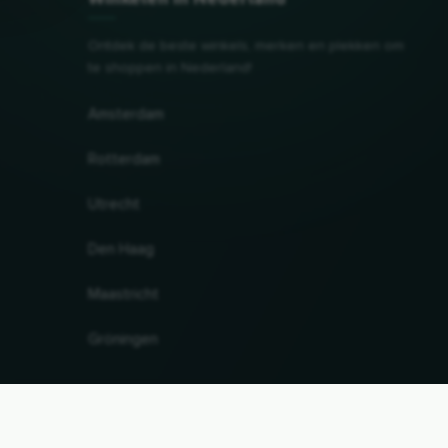
Ontdek de beste winkels, merken en plekken om
te shoppen in Nederland!
Amsterdam
Rotterdam
Utrecht
Den Haag
Maastricht
Gröningen