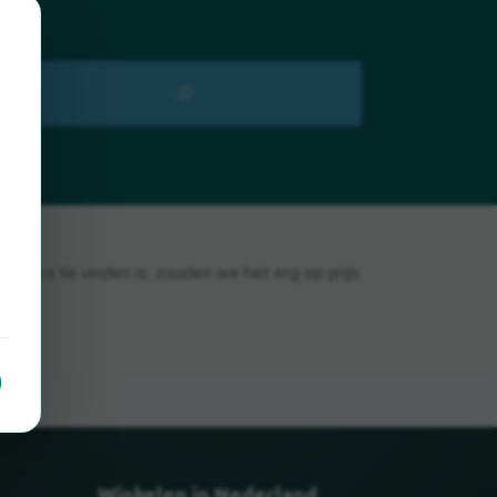
tics te vinden is, zouden we het erg op prijs
Winkelen in Nederland