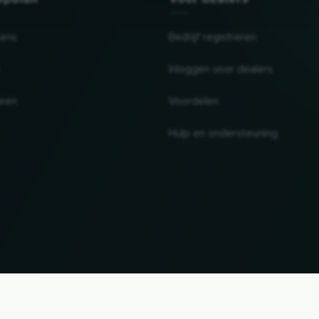
tens
Bedrijf registreren
Inloggen voor dealers
ieën
Voordelen
Hulp en ondersteuning