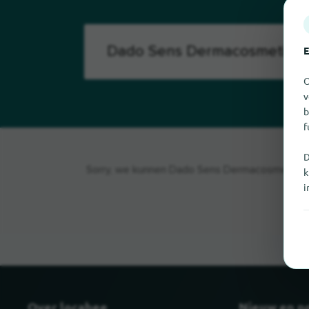
E
O
v
b
f
D
Sorry, we kunnen Dado Sens Dermacosmetics op
k
i
Over locabee
Nieuw en p