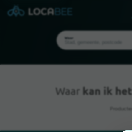
Waar
Waar
kan ik he
Huidige locatie
Producten