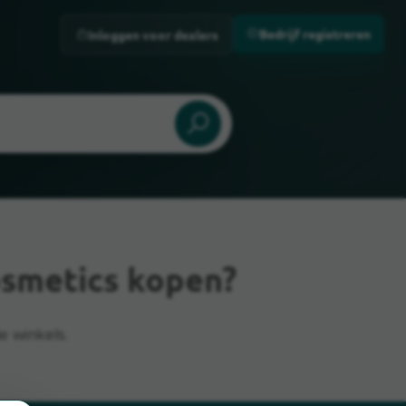
Bedrijf registreren
Inloggen voor dealers
smetics kopen?
e winkels.