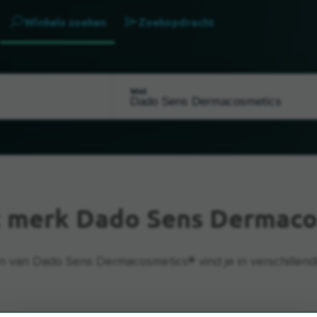
Winkels zoeken
Zoekopdracht
Wat
t merk Dado Sens Dermaco
 van Dado Sens Dermacosmetics® vind je in verschillend