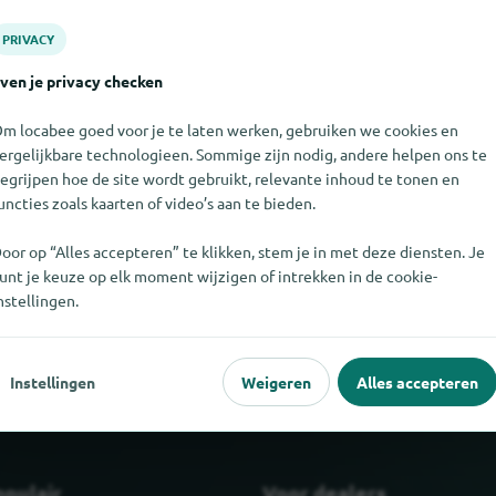
PRIVACY
ven je privacy checken
m locabee goed voor je te laten werken, gebruiken we cookies en
ergelijkbare technologieen. Sommige zijn nodig, andere helpen ons te
egrijpen hoe de site wordt gebruikt, relevante inhoud te tonen en
uncties zoals kaarten of video’s aan te bieden.
oor op “Alles accepteren” te klikken, stem je in met deze diensten. Je
 dit moment niet vinden. Als u weet waar Dado Sens Dermacosme
unt je keuze op elk moment wijzigen of intrekken in de cookie-
stellen als u ons dat laat weten.
nstellingen.
Instellingen
Weigeren
Alles accepteren
opulair
Voor dealers