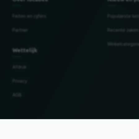
Feiten en cijfers
Populairste ke
Partner
Recente zaken
Winkelcategor
Wettelijk
Afdruk
Privacy
AGB
Land en taal wijzigen