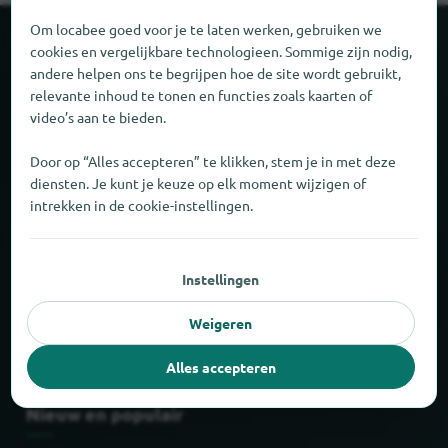
Om locabee goed voor je te laten werken, gebruiken we
Over locabee
cookies en vergelijkbare technologieen. Sommige zijn nodig,
andere helpen ons te begrijpen hoe de site wordt gebruikt,
relevante inhoud te tonen en functies zoals kaarten of
Feiten en cijfers
video’s aan te bieden.
Partner
Door op “Alles accepteren” te klikken, stem je in met deze
diensten. Je kunt je keuze op elk moment wijzigen of
intrekken in de cookie-instellingen.
Wettelijk
Afdruk
Instellingen
Privacy
Weigeren
AGB
Alles accepteren
Nieuw en populair