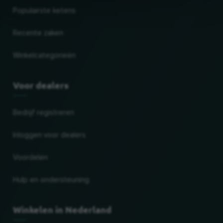
Populairste ketens
Recente zaken
Winkelcategorieën
Voor dealers
Bedrijf registreren
Inloggen voor dealers
Voordelen
Hulp en ondersteuning
Winkelen in Nederland