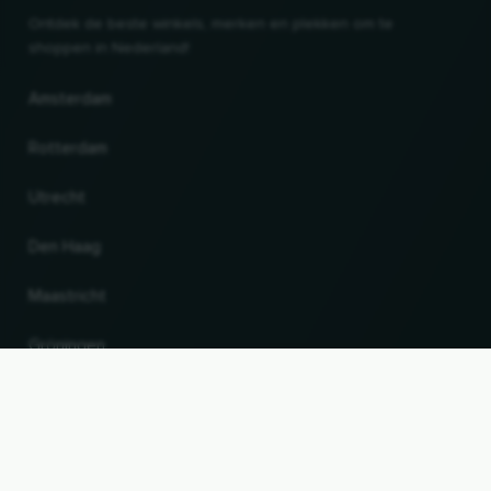
Ontdek de beste winkels, merken en plekken om te
shoppen in Nederland!
Amsterdam
Rotterdam
Utrecht
Den Haag
Maastricht
Gröningen
UP
Land en taal wijzigen