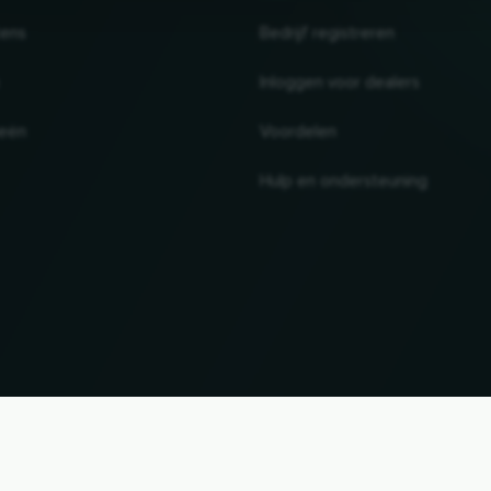
tens
Bedrijf registreren
Inloggen voor dealers
ieën
Voordelen
Hulp en ondersteuning
UP