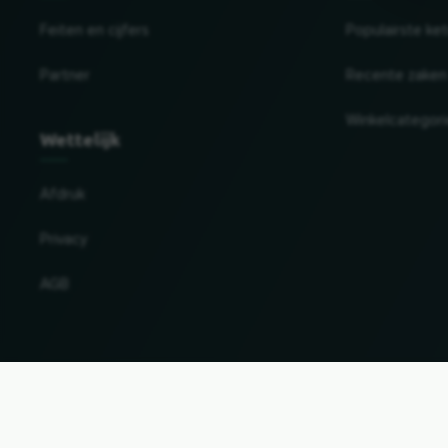
Feiten en cijfers
Populairste ke
Partner
Recente zaken
Winkelcategor
Wettelijk
Afdruk
Privacy
AGB
Land en taal wijzigen