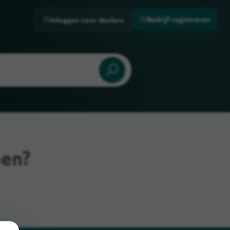
Bedrijf registreren
Inloggen voor dealers
pen?