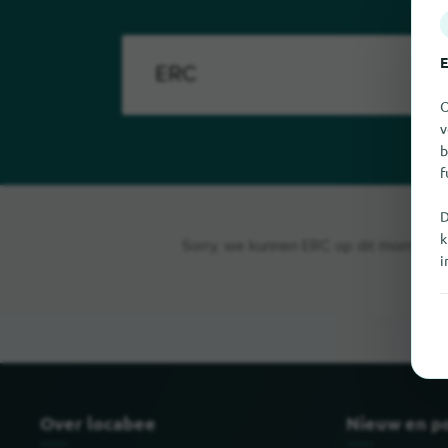
E
O
v
b
f
D
k
Sorry, we kunnen ERC op dit moment nie
i
Over locabee
Nieuw en p