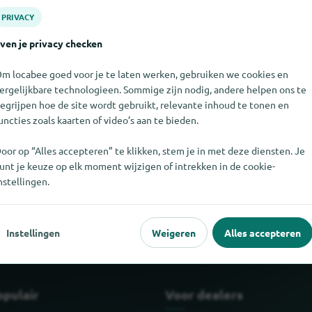
PRIVACY
ven je privacy checken
m locabee goed voor je te laten werken, gebruiken we cookies en
ergelijkbare technologieen. Sommige zijn nodig, andere helpen ons te
egrijpen hoe de site wordt gebruikt, relevante inhoud te tonen en
uncties zoals kaarten of video’s aan te bieden.
oor op “Alles accepteren” te klikken, stem je in met deze diensten. Je
unt je keuze op elk moment wijzigen of intrekken in de cookie-
t vinden. Als u weet waar ERC te vinden is, zouden we het erg op 
nstellingen.
Instellingen
Weigeren
Alles accepteren
opulair
Voor dealers