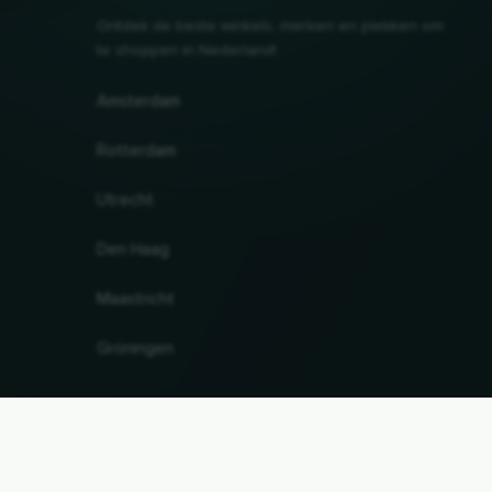
Ontdek de beste winkels, merken en plekken om
te shoppen in Nederland!
Amsterdam
Rotterdam
Utrecht
Den Haag
Maastricht
Gröningen