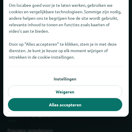
Om locabee goed voor je te laten werken, gebruiken we
Over locabee
cookies en vergelijkbare technologieen. Sommige zijn nodig,
andere helpen ons te begrijpen hoe de site wordt gebruikt,
relevante inhoud te tonen en functies zoals kaarten of
Cijfers en feiten
video’s aan te bieden.
Partner
Door op “Alles accepteren” te klikken, stem je in met deze
diensten. Je kunt je keuze op elk moment wijzigen of
Juridisch
intrekken in de cookie-instellingen.
Colofon
Instellingen
Privacy
Weigeren
Voorwaarden
Alles accepteren
Nieuw en populair
Populaire winkelketens