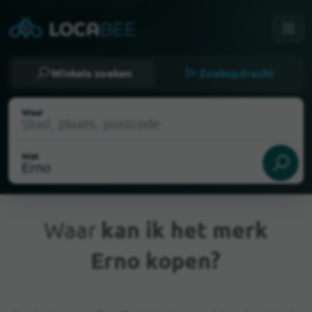
Winkels zoeken
Zoekopdracht
Waar
Wat
Waar
kan ik het merk
Erno kopen?
Huidige locatie