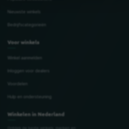
Nieuwste winkels
Bedrijfscategorieën
Voor winkels
Winkel aanmelden
Inloggen voor dealers
Voordelen
Hulp en ondersteuning
Winkelen in Nederland
Ontdek de beste winkels, merken en