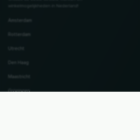
winkelmogelijkheden in Nederland!
Amsterdam
Rotterdam
Utrecht
Den Haag
Maastricht
Gröningen
UP
Land en taal wijzigen
© 2026, Wogibtswas / Locabee. Alle merknamen en handelsmerken zijn eigendom