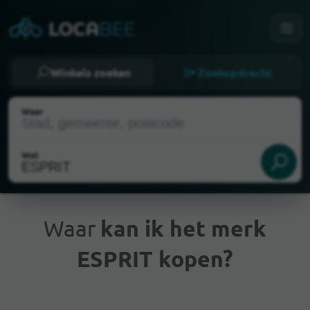
Winkels zoeken
Zoekopdracht
Waar
Wat
Waar
kan ik het merk
ESPRIT kopen?
Huidige locatie