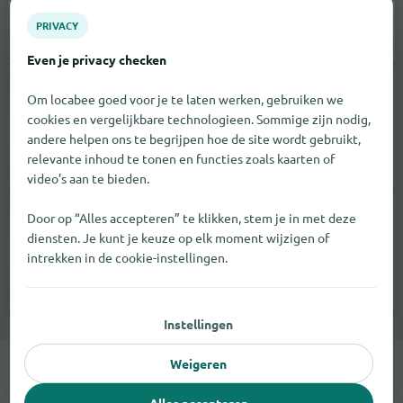
3781 BJ
Voorthuizen
PRIVACY
open tot 17:30 |
Modewinkels
Even je privacy checken
Van der Heiden Optiek
Om locabee goed voor je te laten werken, gebruiken we
cookies en vergelijkbare technologieen. Sommige zijn nodig,
Zomerakker
andere helpen ons te begrijpen hoe de site wordt gebruikt,
3206 TH
Spijkenisse
relevante inhoud te tonen en functies zoals kaarten of
video’s aan te bieden.
open tot 17:30 |
Opticiens
Riens Gort Optiek
Door op “Alles accepteren” te klikken, stem je in met deze
diensten. Je kunt je keuze op elk moment wijzigen of
Makado-Center
intrekken in de cookie-instellingen.
2951 EJ
Alblasserdam
open tot 21:00 |
Opticiens
Instellingen
Weigeren
Het merk ESPRIT vind je in 4 steden.