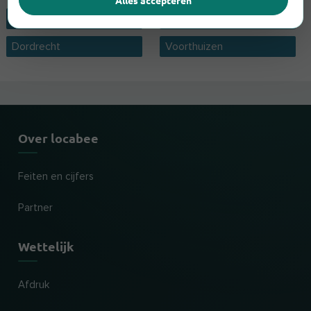
Alles accepteren
Alblasserdam
Spijkenisse
Dordrecht
Voorthuizen
Over locabee
Feiten en cijfers
Partner
Wettelijk
Afdruk