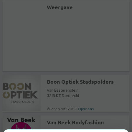
Weergave
Boon Optiek Stadspolders
Van Eesterenplein
3315 KT
Dordrecht
open tot 17:30 |
Opticiens
Van Beek Bodyfashion
Apeldoornsestraat