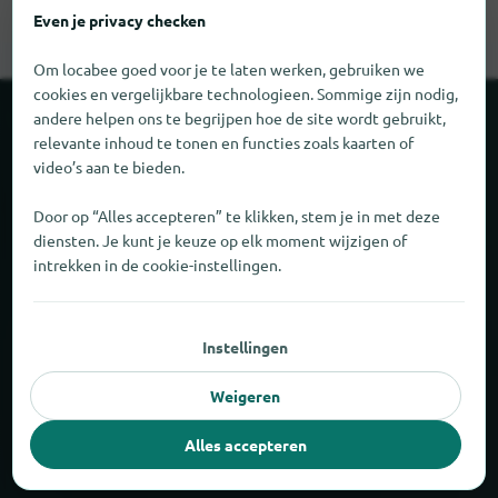
Even je privacy checken
Om locabee goed voor je te laten werken, gebruiken we
cookies en vergelijkbare technologieen. Sommige zijn nodig,
andere helpen ons te begrijpen hoe de site wordt gebruikt,
Over locabee
relevante inhoud te tonen en functies zoals kaarten of
video’s aan te bieden.
Feiten en cijfers
Door op “Alles accepteren” te klikken, stem je in met deze
diensten. Je kunt je keuze op elk moment wijzigen of
Partner
intrekken in de cookie-instellingen.
Wettelijk
Instellingen
Afdruk
Weigeren
Privacy
Alles accepteren
AGB