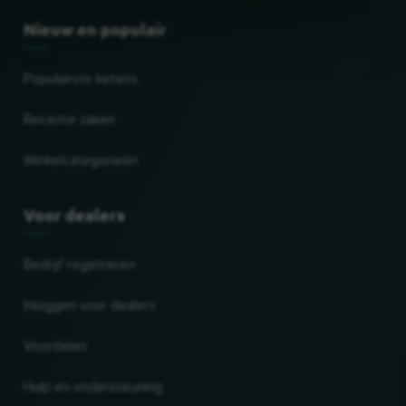
Nieuw en populair
Populairste ketens
Recente zaken
Winkelcategorieën
Voor dealers
Bedrijf registreren
Inloggen voor dealers
Voordelen
Hulp en ondersteuning