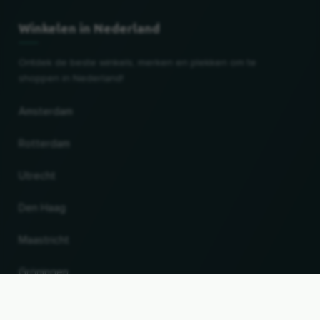
Winkelen in Nederland
Ontdek de beste winkels, merken en plekken om te
shoppen in Nederland!
Amsterdam
Rotterdam
Utrecht
Den Haag
Maastricht
Gröningen