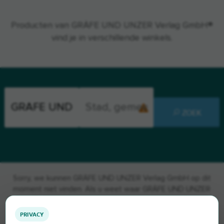
Producten van GRÄFE UND UNZER Verlag GmbH®
vind je in verschillende winkels.
ZOEK
Sorry, we kunnen GRÄFE UND UNZER Verlag GmbH op dit
moment niet vinden. Als u weet waar GRÄFE UND UNZER
Verlag GmbH te vinden is, zouden we het erg op prijs stellen
als u ons dat laat weten.
PRIVACY