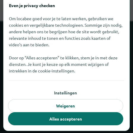
Even je privacy checken
Om locabee goed voor je te laten werken, gebruiken we
cookies en vergelijkbare technologieen. Sommige zijn nodig,
andere helpen ons te begrijpen hoe de site wordt gebruikt,
Over locabee
relevante inhoud te tonen en functies zoals kaarten of
video’s aan te bieden.
Feiten en cijfers
Door op “Alles accepteren” te klikken, stem je in met deze
diensten. Je kunt je keuze op elk moment wijzigen of
Partner
intrekken in de cookie-instellingen.
Wettelijk
Instellingen
Afdruk
Weigeren
Privacy
Alles accepteren
AGB