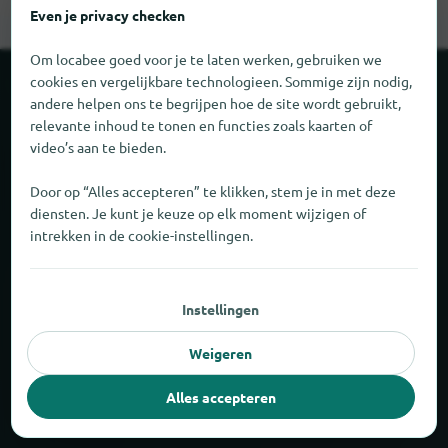
Even je privacy checken
Om locabee goed voor je te laten werken, gebruiken we
cookies en vergelijkbare technologieen. Sommige zijn nodig,
Over locabee
andere helpen ons te begrijpen hoe de site wordt gebruikt,
relevante inhoud te tonen en functies zoals kaarten of
video’s aan te bieden.
Feiten en cijfers
Door op “Alles accepteren” te klikken, stem je in met deze
Partner
diensten. Je kunt je keuze op elk moment wijzigen of
intrekken in de cookie-instellingen.
Wettelijk
Instellingen
Afdruk
Weigeren
Privacy
Alles accepteren
AGB