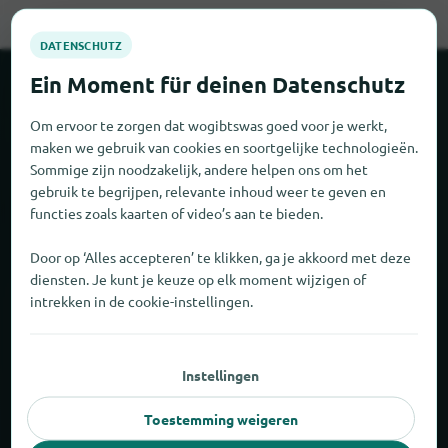
Over locabee
Om ervoor te zorgen dat wogibtswas goed voor je werkt,
maken we gebruik van cookies en soortgelijke technologieën.
Feiten en cijfers
Sommige zijn noodzakelijk, andere helpen ons om het
gebruik te begrijpen, relevante inhoud weer te geven en
Partner
functies zoals kaarten of video’s aan te bieden.
Wettelijk
Door op ‘Alles accepteren’ te klikken, ga je akkoord met deze
diensten. Je kunt je keuze op elk moment wijzigen of
intrekken in de cookie-instellingen.
Afdruk
Gegevensbescherming
Instellingen
AGB
Toestemming weigeren