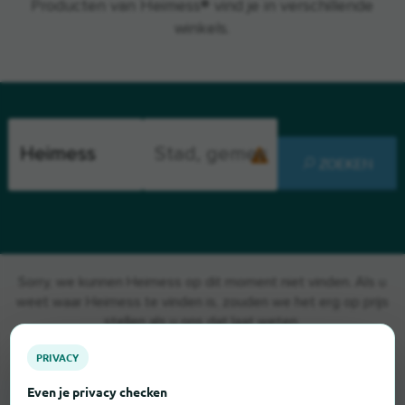
Producten van Heimess® vind je in verschillende
winkels.
ZOEKEN
Sorry, we kunnen Heimess op dit moment niet vinden. Als u
weet waar Heimess te vinden is, zouden we het erg op prijs
stellen als u ons dat laat weten.
PRIVACY
Even je privacy checken