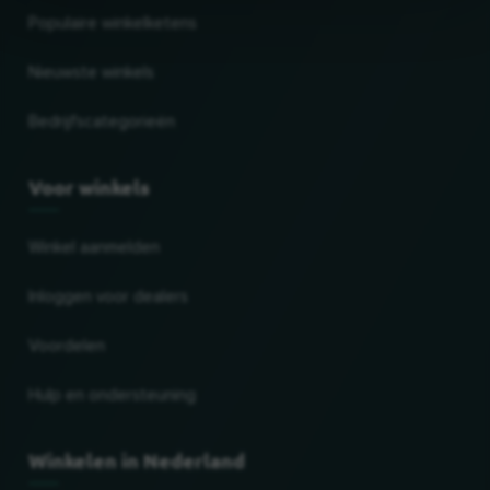
Populaire winkelketens
Nieuwste winkels
Bedrijfscategorieën
Voor winkels
Winkel aanmelden
Inloggen voor dealers
Voordelen
Hulp en ondersteuning
Winkelen in Nederland