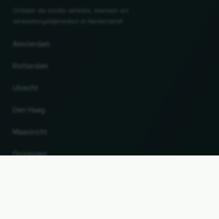
Ontdek de beste winkels, merken en
winkelmogelijkheden in Nederland!
Amsterdam
Rotterdam
Utrecht
Den Haag
Maastricht
Gröningen
UP
Land en taal wijzigen