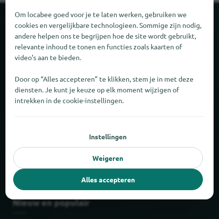
Om locabee goed voor je te laten werken, gebruiken we
Over locabee
cookies en vergelijkbare technologieen. Sommige zijn nodig,
andere helpen ons te begrijpen hoe de site wordt gebruikt,
relevante inhoud te tonen en functies zoals kaarten of
Cijfers en feiten
video’s aan te bieden.
Partner
Door op “Alles accepteren” te klikken, stem je in met deze
diensten. Je kunt je keuze op elk moment wijzigen of
intrekken in de cookie-instellingen.
Juridisch
Colofon
Instellingen
Privacy
Weigeren
Voorwaarden
Alles accepteren
Nieuw en populair