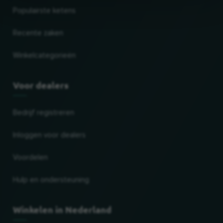
Populairste ketens
Recente zaken
Winkelcategorieën
Voor dealers
Bedrijf registreren
Inloggen voor dealers
Voordelen
Hulp en ondersteuning
Winkelen in Nederland