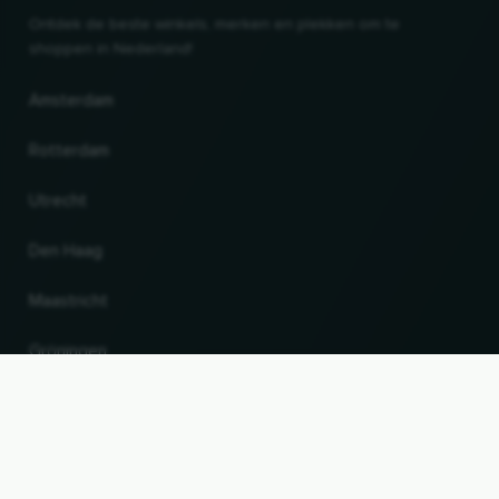
Ontdek de beste winkels, merken en plekken om te
shoppen in Nederland!
Amsterdam
Rotterdam
Utrecht
Den Haag
Maastricht
Gröningen
UP
Land en taal wijzigen