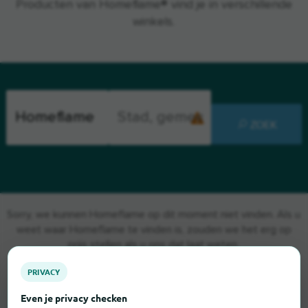
Producten van Homeflame® vind je in verschillende
winkels.
ZOEK
Sorry, we kunnen Homeflame op dit moment niet vinden. Als u
weet waar Homeflame te vinden is, zouden we het erg op
prijs stellen als u ons dat laat weten.
PRIVACY
Even je privacy checken