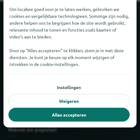
Om locabee goed voor je te laten werken, gebruiken we
Over locabee
cookies en vergelijkbare technologieen. Sommige zijn nodig,
andere helpen ons te begrijpen hoe de site wordt gebruikt,
relevante inhoud te tonen en functies zoals kaarten of
Feiten en cijfers
video’s aan te bieden.
Partner
Door op “Alles accepteren” te klikken, stem je in met deze
diensten. Je kunt je keuze op elk moment wijzigen of
intrekken in de cookie-instellingen.
Wettelijk
Afdruk
Instellingen
Privacy
Weigeren
AGB
Alles accepteren
Nieuw en populair