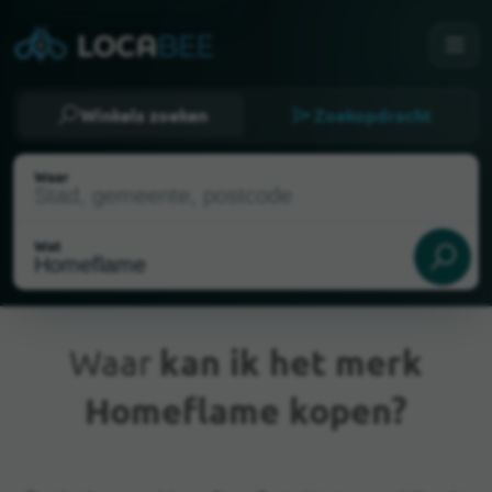
Winkels zoeken
Zoekopdracht
Waar
Wat
Waar
kan ik het merk
Homeflame kopen?
Huidige locatie