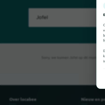
E
O
v
b
f
D
k
Sorry, we kunnen Jofel op dit moment ni
i
Over locabee
Nieuw en p