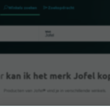
Winkels zoeken
Zoekopdracht
Wat
ar
kan ik het merk Jofel ko
Producten van Jofel® vind je in verschillende winkels.