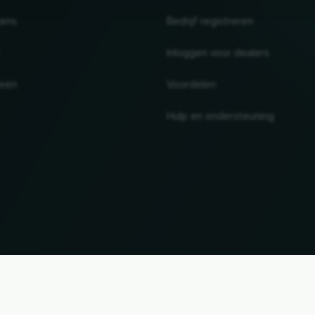
tens
Bedrijf registreren
Inloggen voor dealers
ieën
Voordelen
Hulp en ondersteuning
UP