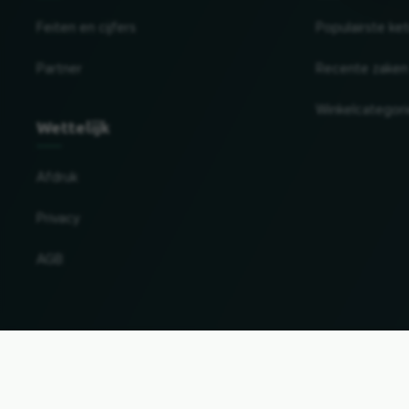
Feiten en cijfers
Populairste ke
Partner
Recente zaken
Winkelcategor
Wettelijk
Afdruk
Privacy
AGB
Land en taal wijzigen