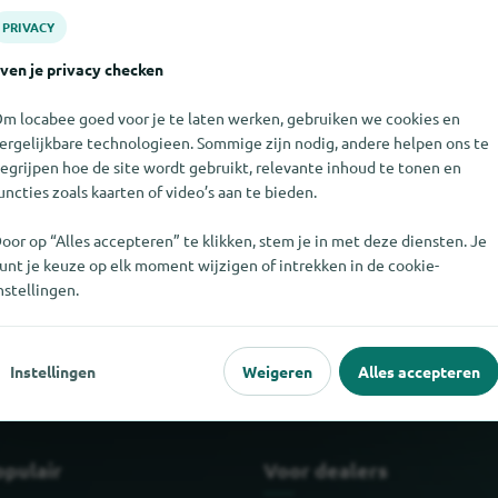
PRIVACY
ven je privacy checken
m locabee goed voor je te laten werken, gebruiken we cookies en
ergelijkbare technologieen. Sommige zijn nodig, andere helpen ons te
egrijpen hoe de site wordt gebruikt, relevante inhoud te tonen en
uncties zoals kaarten of video’s aan te bieden.
oor op “Alles accepteren” te klikken, stem je in met deze diensten. Je
unt je keuze op elk moment wijzigen of intrekken in de cookie-
et vinden. Als u weet waar Jofel te vinden is, zouden we het erg op
nstellingen.
Instellingen
Weigeren
Alles accepteren
opulair
Voor dealers