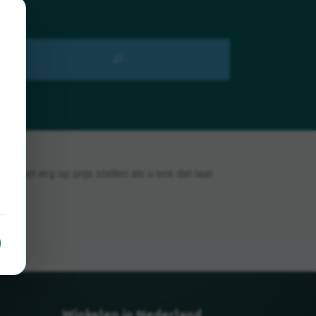
 het erg op prijs stellen als u ons dat laat
Winkelen in Nederland