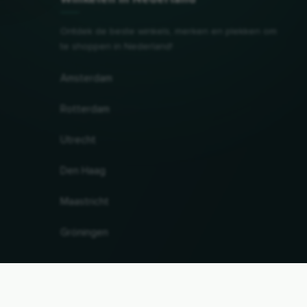
Ontdek de beste winkels, merken en plekken om
te shoppen in Nederland!
Amsterdam
Rotterdam
Utrecht
Den Haag
Maastricht
Gröningen