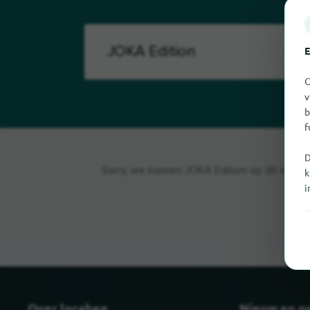
E
O
v
b
f
D
Sorry, we kunnen JOKA Edition op dit moment
k
i
Over locabee
Nieuw en p