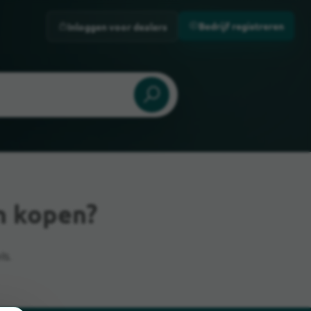
Bedrijf registreren
Inloggen voor dealers
n kopen?
ls.