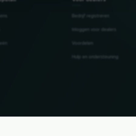
tens
Bedrijf registreren
Inloggen voor dealers
ieën
Voordelen
Hulp en ondersteuning