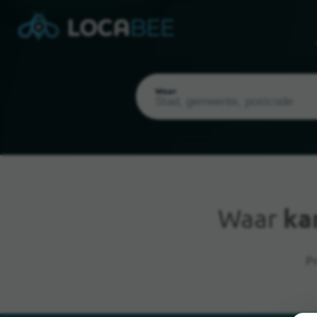
Waar
Waar
ka
Huidige locatie
Pr