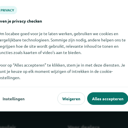
PRIVACY
ven je privacy checken
m locabee goed voor je te laten werken, gebruiken we cookies en
ergelijkbare technologieen. Sommige zijn nodig, andere helpen ons te
egrijpen hoe de site wordt gebruikt, relevante inhoud te tonen en
uncties zoals kaarten of video’s aan te bieden.
oor op “Alles accepteren” te klikken, stem je in met deze diensten. Je
 niet vinden. Als u weet waar JOKA Edition te vinden is, zouden we
unt je keuze op elk moment wijzigen of intrekken in de cookie-
weten.
nstellingen.
Instellingen
Weigeren
Alles accepteren
opulair
Voor dealers