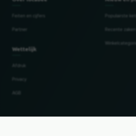
Feiten en cijfers
Populairste ke
Partner
Recente zaken
Winkelcategor
Wettelijk
Afdruk
Privacy
AGB
Land en taal wijzigen