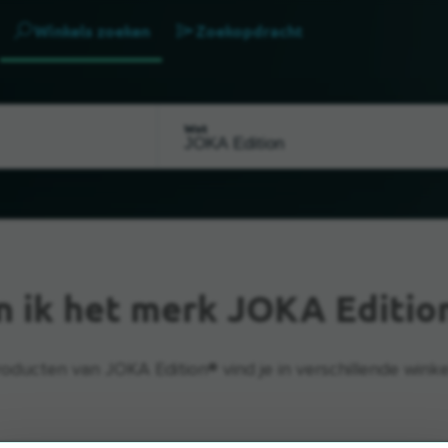
Winkels zoeken
Zoekopdracht
Wat
n ik het merk JOKA Editio
oducten van JOKA Edition® vind je in verschillende winke