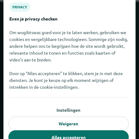
PRIVACY
Over locabee
Even je privacy checken
Om wogibtswas goed voor je te laten werken, gebruiken we
Feiten en cijfers
cookies en vergelijkbare technologieen. Sommige zijn nodig,
andere helpen ons te begrijpen hoe de site wordt gebruikt,
Partner
relevante inhoud te tonen en functies zoals kaarten of
video’s aan te bieden.
Wettelijk
Door op “Alles accepteren” te klikken, stem je in met deze
diensten. Je kunt je keuze op elk moment wijzigen of
Afdruk
intrekken in de cookie-instellingen.
Privacy
Instellingen
AGB
Weigeren
Nieuw en populair
Alles accepteren