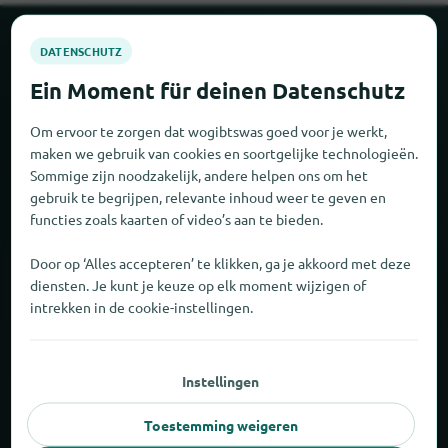
Over locabee
Feiten en cijfers
Om ervoor te zorgen dat wogibtswas goed voor je werkt,
maken we gebruik van cookies en soortgelijke technologieën.
Partner
Sommige zijn noodzakelijk, andere helpen ons om het
gebruik te begrijpen, relevante inhoud weer te geven en
Wettelijk
functies zoals kaarten of video’s aan te bieden.
Door op ‘Alles accepteren’ te klikken, ga je akkoord met deze
Afdruk
diensten. Je kunt je keuze op elk moment wijzigen of
intrekken in de cookie-instellingen.
Gegevensbescherming
AGB
Instellingen
Nieuw en populair
Toestemming weigeren