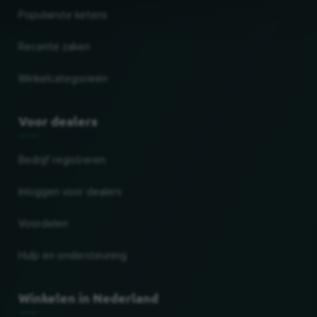
Populairste ketens
Recente zaken
Winkelcategorieën
Voor dealers
Bedrijf registreren
Inloggen voor dealers
Voordelen
Hulp en ondersteuning
Winkelen in Nederland