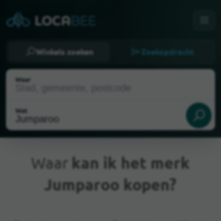
Winkels zoeken
Zoekopdracht
Waar
Wat
Waar
kan ik het merk
Jumparoo kopen?
Huidige locatie