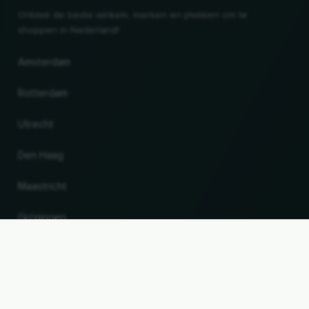
Ontdek de beste winkels, merken en plekken om te
shoppen in Nederland!
Amsterdam
Rotterdam
Utrecht
Den Haag
Maastricht
Gröningen
UP
Land en taal wijzigen