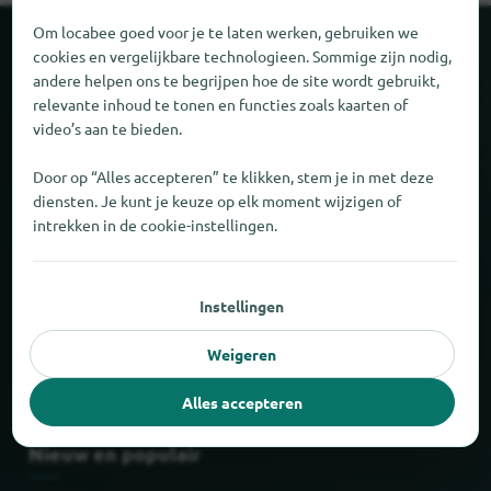
Om locabee goed voor je te laten werken, gebruiken we
Over locabee
cookies en vergelijkbare technologieen. Sommige zijn nodig,
andere helpen ons te begrijpen hoe de site wordt gebruikt,
relevante inhoud te tonen en functies zoals kaarten of
Feiten en cijfers
video’s aan te bieden.
Partner
Door op “Alles accepteren” te klikken, stem je in met deze
diensten. Je kunt je keuze op elk moment wijzigen of
intrekken in de cookie-instellingen.
Wettelijk
Afdruk
Instellingen
Privacy
Weigeren
AGB
Alles accepteren
Nieuw en populair