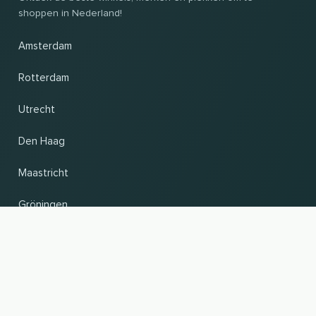
shoppen in Nederland!
Amsterdam
Rotterdam
Utrecht
Den Haag
Maastricht
Gröningen
UP
Land en taal wijzigen
© 2026, Wogibtswas / Locabee. Alle merknamen en handelsmerken zijn eigendom