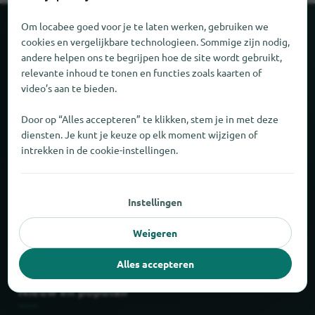
Om locabee goed voor je te laten werken, gebruiken we
Over locabee
cookies en vergelijkbare technologieen. Sommige zijn nodig,
andere helpen ons te begrijpen hoe de site wordt gebruikt,
relevante inhoud te tonen en functies zoals kaarten of
Feiten en cijfers
video’s aan te bieden.
Partner
Door op “Alles accepteren” te klikken, stem je in met deze
diensten. Je kunt je keuze op elk moment wijzigen of
Wettelijk
intrekken in de cookie-instellingen.
Afdruk
Instellingen
Privacy
Weigeren
AGB
Alles accepteren
Nieuw en populair