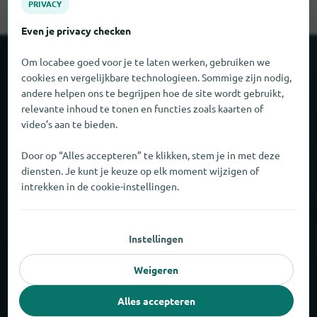
PRIVACY
Even je privacy checken
Om locabee goed voor je te laten werken, gebruiken we
Over locabee
cookies en vergelijkbare technologieen. Sommige zijn nodig,
andere helpen ons te begrijpen hoe de site wordt gebruikt,
relevante inhoud te tonen en functies zoals kaarten of
Feiten en cijfers
video’s aan te bieden.
Partner
Door op “Alles accepteren” te klikken, stem je in met deze
diensten. Je kunt je keuze op elk moment wijzigen of
Wettelijk
intrekken in de cookie-instellingen.
Afdruk
Instellingen
Privacy
Weigeren
AGB
Alles accepteren