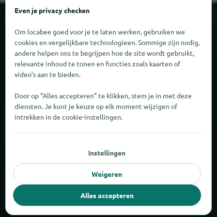
Even je privacy checken
Over locabee
Om locabee goed voor je te laten werken, gebruiken we
cookies en vergelijkbare technologieen. Sommige zijn nodig,
andere helpen ons te begrijpen hoe de site wordt gebruikt,
Feiten en cijfers
relevante inhoud te tonen en functies zoals kaarten of
video’s aan te bieden.
Partner
Door op “Alles accepteren” te klikken, stem je in met deze
Wettelijk
diensten. Je kunt je keuze op elk moment wijzigen of
intrekken in de cookie-instellingen.
Afdruk
Privacy
Instellingen
AGB
Weigeren
Alles accepteren
Nieuw en populair