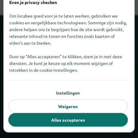
Even je privacy checken
Om locabee goed voor je te laten werken, gebruiken we
cookies en vergelijkbare technologieen. Sommige zijn nodig,
Over locabee
andere helpen ons te begrijpen hoe de site wordt gebruikt,
relevante inhoud te tonen en functies zoals kaarten of
video’s aan te bieden.
Feiten en cijfers
Door op “Alles accepteren” te klikken, stem je in met deze
Partner
diensten. Je kunt je keuze op elk moment wijzigen of
intrekken in de cookie-instellingen.
Wettelijk
Instellingen
Afdruk
Weigeren
Privacy
Alles accepteren
AGB