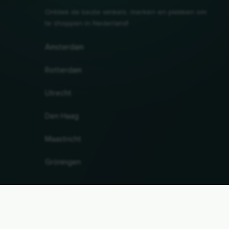
Ontdek de beste winkels, merken en plekken om
te shoppen in Nederland!
Amsterdam
Rotterdam
Utrecht
Den Haag
Maastricht
Gröningen