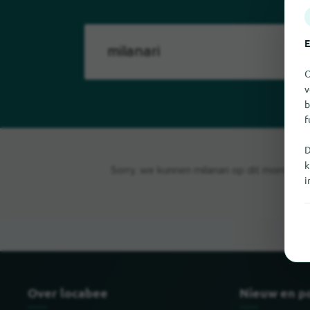
E
O
v
b
f
D
k
Sorry, we kunnen milanari op dit moment ni
i
Over locabee
Nieuw en p