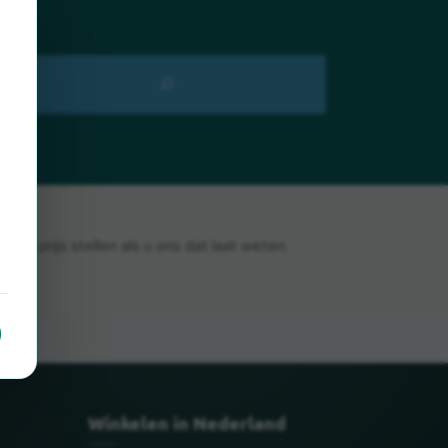
 op prijs stellen als u ons dat laat weten.
Winkelen in Nederland