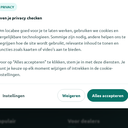
PRIVACY
ven je privacy checken
m locabee goed voor je te laten werken, gebruiken we cookies en
ergelijkbare technologieen. Sommige zijn nodig, andere helpen ons te
egrijpen hoe de site wordt gebruikt, relevante inhoud te tonen en
uncties zoals kaarten of video’s aan te bieden.
oor op “Alles accepteren” te klikken, stem je in met deze diensten. Je
unt je keuze op elk moment wijzigen of intrekken in de cookie-
et vinden. Als u weet waar milanari te vinden is, zouden we het erg
nstellingen.
Instellingen
Weigeren
Alles accepteren
opulair
Voor dealers