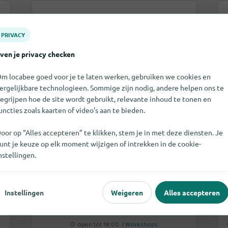
ML-Tectyl Station Luyben
PRIVACY
ven je privacy checken
m locabee goed voor je te laten werken, gebruiken we cookies en
ergelijkbare technologieen. Sommige zijn nodig, andere helpen ons te
egrijpen hoe de site wordt gebruikt, relevante inhoud te tonen en
uncties zoals kaarten of video’s aan te bieden.
oor op “Alles accepteren” te klikken, stem je in met deze diensten. Je
unt je keuze op elk moment wijzigen of intrekken in de cookie-
nstellingen.
Cruquiusdijk
2142 ES
Cruquius
Instellingen
Weigeren
Alles accepteren
meer
open tot 18:00 |
Workshops