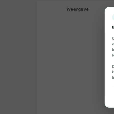
Weergave
E
O
v
b
f
D
k
i