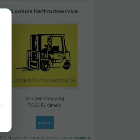
Loohuis Heftruckservice
Van der Hoopweg
7602 PJ
Almelo
meer
Niet gespecificeerd |
Gespecialiseerde markten