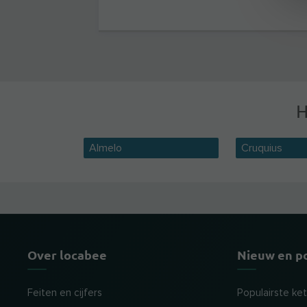
H
Almelo
Cruquius
Over locabee
Nieuw en p
Feiten en cijfers
Populairste ke