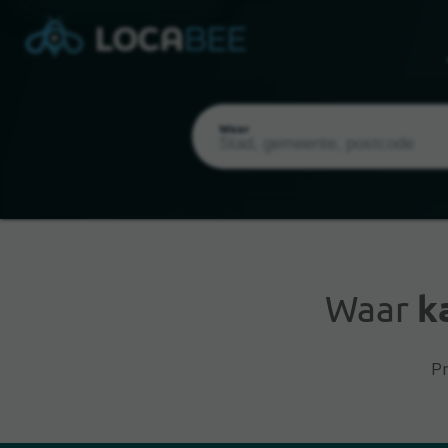
Waar
Waar
k
Huidige locatie
Pr