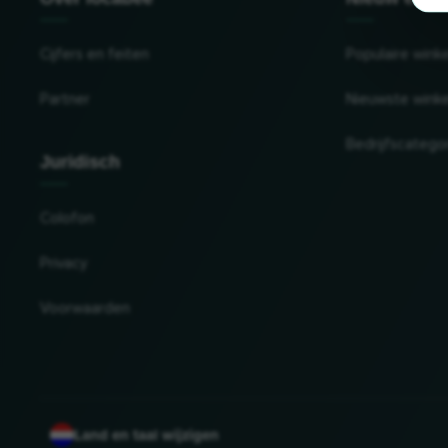
Cijfers en feiten
Populaire wink
Partner
Nieuwste winke
Bedrijfscatego
Juridisch
Colofon
Privacy
Voorwaarden
Land en taal wijzigen