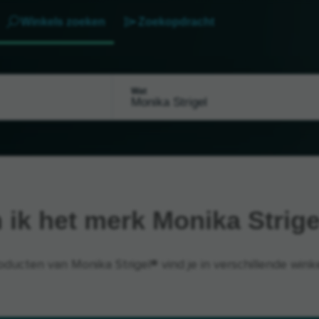
Winkels zoeken
Zoekopdracht
Wat
 ik het merk Monika Strig
oducten van Monika Strigel® vind je in verschillende winke