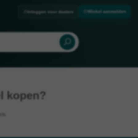
Winkel aanmelden
Inloggen voor dealers
el kopen?
ls.