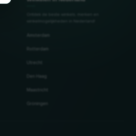
Ontdek de beste winkels, merken en
winkelmogelijkheden in Nederland!
Amsterdam
Rotterdam
Utrecht
Den Haag
Maastricht
Gröningen