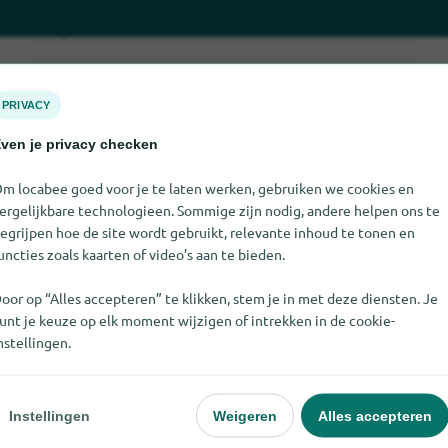
PRIVACY
ven je privacy checken
m locabee goed voor je te laten werken, gebruiken we cookies en
ergelijkbare technologieen. Sommige zijn nodig, andere helpen ons te
egrijpen hoe de site wordt gebruikt, relevante inhoud te tonen en
 niet vinden. Als u weet waar Monika Strigel te vinden is, zouden 
uncties zoals kaarten of video’s aan te bieden.
weten.
oor op “Alles accepteren” te klikken, stem je in met deze diensten. Je
unt je keuze op elk moment wijzigen of intrekken in de cookie-
nstellingen.
Instellingen
Weigeren
Alles accepteren
pulair
Voor winkels