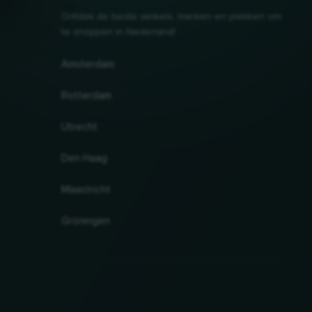
Ontdek de beste winkels, merken en plekken om
te shoppen in Nederland!
Amsterdam
Rotterdam
Utrecht
Den Haag
Maastricht
Gröningen