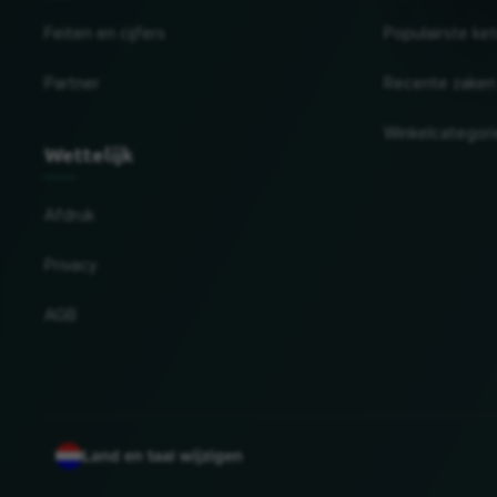
Feiten en cijfers
Populairste ke
Partner
Recente zaken
Winkelcategor
Wettelijk
Afdruk
Privacy
AGB
Land en taal wijzigen