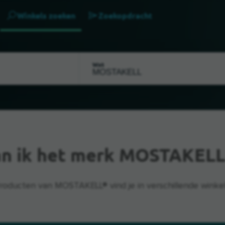
Winkels zoeken
Zoekopdracht
Wat
an ik het merk MOSTAKELL
roducten van MOSTAKELL® vind je in verschillende winkel