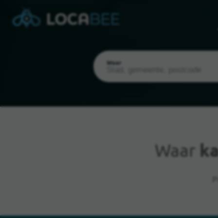
Waar
Waar
k
Huidige locatie
P