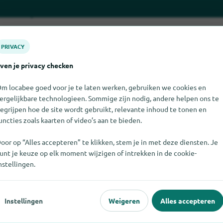
PRIVACY
ven je privacy checken
m locabee goed voor je te laten werken, gebruiken we cookies en
ergelijkbare technologieen. Sommige zijn nodig, andere helpen ons te
egrijpen hoe de site wordt gebruikt, relevante inhoud te tonen en
uncties zoals kaarten of video’s aan te bieden.
 vinden. Als u weet waar MOSTAKELL te vinden is, zouden we het 
oor op “Alles accepteren” te klikken, stem je in met deze diensten. Je
unt je keuze op elk moment wijzigen of intrekken in de cookie-
nstellingen.
Instellingen
Weigeren
Alles accepteren
opulair
Voor dealers