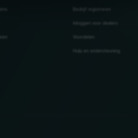
tens
Bedrijf registreren
Inloggen voor dealers
ieën
Voordelen
Hulp en ondersteuning