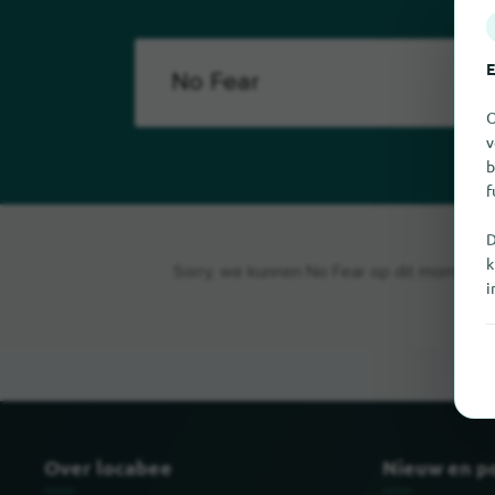
E
O
v
b
f
D
k
Sorry, we kunnen No Fear op dit moment nie
i
Over locabee
Nieuw en p