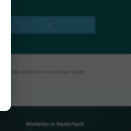
 op prijs stellen als u ons dat laat weten.
Winkelen in Nederland