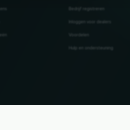
tens
Bedrijf registreren
Inloggen voor dealers
ieën
Voordelen
Hulp en ondersteuning
UP