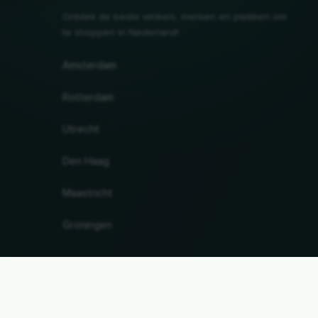
Ontdek de beste winkels, merken en plekken om
te shoppen in Nederland!
Amsterdam
Rotterdam
Utrecht
Den Haag
Maastricht
Gröningen