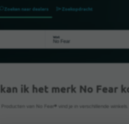
Zoeken naar dealers
Zoekopdracht
Wat
kan ik het merk No Fear 
Producten van No Fear® vind je in verschillende winkels.