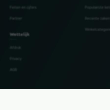
Feiten en cijfers
Populairste ke
Partner
Recente zaken
Winkelcategor
Wettelijk
Afdruk
Privacy
AGB
Land en taal wijzigen