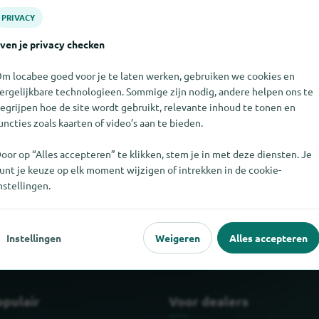
PRIVACY
ven je privacy checken
m locabee goed voor je te laten werken, gebruiken we cookies en
ergelijkbare technologieen. Sommige zijn nodig, andere helpen ons te
egrijpen hoe de site wordt gebruikt, relevante inhoud te tonen en
uncties zoals kaarten of video’s aan te bieden.
oor op “Alles accepteren” te klikken, stem je in met deze diensten. Je
unt je keuze op elk moment wijzigen of intrekken in de cookie-
t vinden. Als u weet waar No Fear te vinden is, zouden we het erg
nstellingen.
Instellingen
Weigeren
Alles accepteren
opulair
Voor dealers