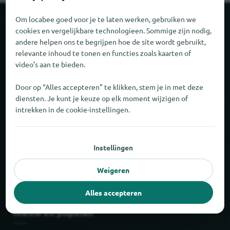
Om locabee goed voor je te laten werken, gebruiken we
Over locabee
cookies en vergelijkbare technologieen. Sommige zijn nodig,
andere helpen ons te begrijpen hoe de site wordt gebruikt,
relevante inhoud te tonen en functies zoals kaarten of
Cijfers en feiten
video’s aan te bieden.
Partner
Door op “Alles accepteren” te klikken, stem je in met deze
diensten. Je kunt je keuze op elk moment wijzigen of
Juridisch
intrekken in de cookie-instellingen.
Colofon
Instellingen
Privacy
Weigeren
Voorwaarden
Alles accepteren
Nieuw en populair