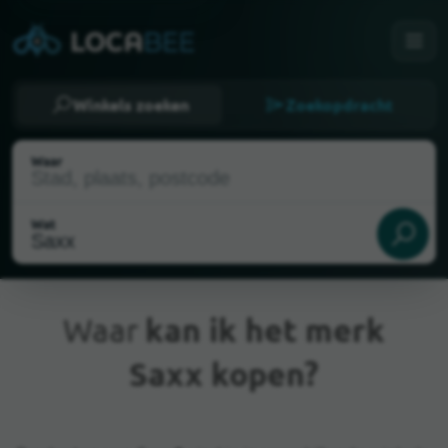
Winkels zoeken
Zoekopdracht
Waar
Wat
Waar
kan ik het merk
Saxx kopen?
Huidige locatie