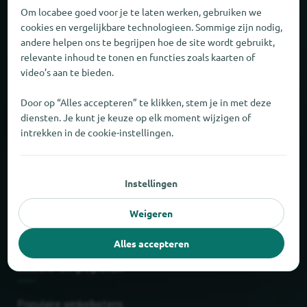
Om locabee goed voor je te laten werken, gebruiken we
Over locabee
cookies en vergelijkbare technologieen. Sommige zijn nodig,
andere helpen ons te begrijpen hoe de site wordt gebruikt,
relevante inhoud te tonen en functies zoals kaarten of
Cijfers en feiten
video’s aan te bieden.
Partner
Door op “Alles accepteren” te klikken, stem je in met deze
diensten. Je kunt je keuze op elk moment wijzigen of
Juridisch
intrekken in de cookie-instellingen.
Colofon
Instellingen
Privacy
Weigeren
Voorwaarden
Alles accepteren
Nieuw en populair
Populaire winkelketens