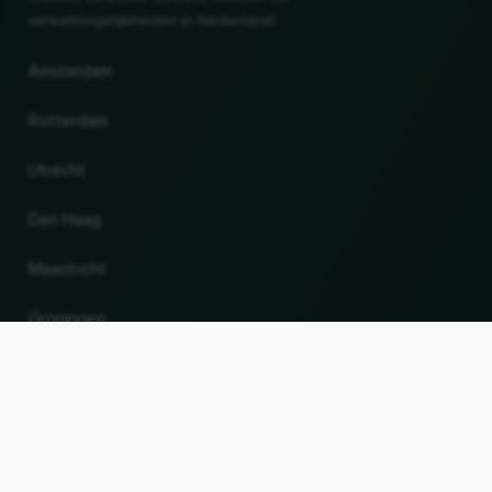
winkelmogelijkheden in Nederland!
Amsterdam
Rotterdam
Utrecht
Den Haag
Maastricht
Gröningen
UP
Land en taal wijzigen
© 2026, Wogibtswas / Locabee. Alle merknamen en handelsmerken zijn eigendom