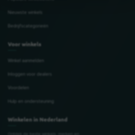
Nieuwste winkels
Bedrijfscategorieën
Voor winkels
Winkel aanmelden
Inloggen voor dealers
Voordelen
Hulp en ondersteuning
Winkelen in Nederland
Ontdek de beste winkels, merken en